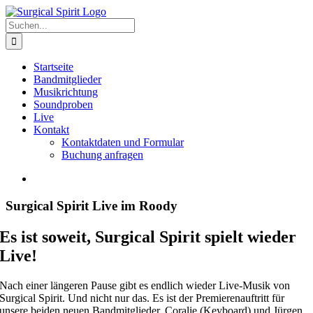
Zum
Inhalt
Suche
springen
nach:
Startseite
Bandmitglieder
Musikrichtung
Soundproben
Live
Kontakt
Kontaktdaten und Formular
Buchung anfragen
Zeige
grösseres
Bild
Surgical Spirit Live im Roody
Es ist soweit, Surgical Spirit spielt wieder
Live!
Nach einer längeren Pause gibt es endlich wieder Live-Musik von
Surgical Spirit. Und nicht nur das. Es ist der Premierenauftritt für
unsere beiden neuen Bandmitglieder, Coralie (Keyboard) und Jürgen